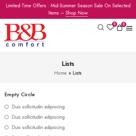
Limited-Time Offers : Mid-Summer Season Sale On Selected
Items –
Shop Now
0
0
Lists
Home
»
Lists
Empty Circle
Duis sollicitudin adipiscing
Duis sollicitudin adipiscing
Duis sollicitudin adipiscing